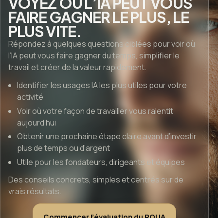
VOYEZ OÙ L’IA PEUT VOUS
FAIRE GAGNER LE PLUS, LE
PLUS VITE.
Répondez à quelques questions ciblées pour voir où
l’IA peut vous faire gagner du temps, simplifier le
travail et créer de la valeur rapidement.
Identifier les usages IA les plus utiles pour votre
activité
Voir où votre façon de travailler vous ralentit
aujourd’hui
Obtenir une prochaine étape claire avant d’investir
plus de temps ou d’argent
Utile pour les fondateurs, dirigeants et équipes
Des conseils concrets, simples et centrés sur de
vrais résultats.
Commencer l’évaluation du ROI IA